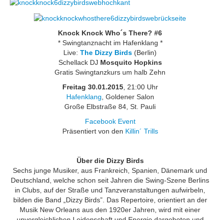
Knock Knock Who´s There? #6
* Swingtanznacht im Hafenklang *
Live:
The Dizzy Birds
(Berlin)
Schellack DJ
Mosquito Hopkins
Gratis Swingtanzkurs um halb Zehn
Freitag 30.01.2015
, 21:00 Uhr
Hafenklang
, Goldener Salon
Große Elbstraße 84, St. Pauli
Facebook Event
Präsentiert von den
Killin´ Trills
Über die Dizzy Birds
Sechs junge Musiker, aus Frankreich, Spanien, Dänemark und
Deutschland, welche schon seit Jahren die Swing-Szene Berlins
in Clubs, auf der Straße und Tanzveranstaltungen aufwirbeln,
bilden die Band „Dizzy Birds”. Das Repertoire, orientiert an der
Musik New Orleans aus den 1920er Jahren, wird mit einer
unvergleichlichen Leidenschaft und Energie dargeboten und