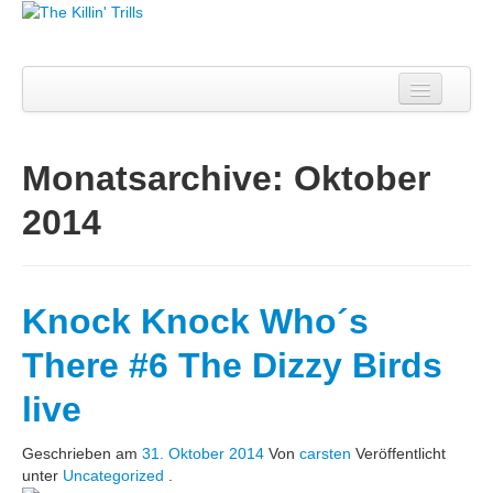
Willkommen
Tanzbrötchen
Monatsarchive:
Oktober
Knock Knock Who´s There?
2014
Konzerte
Musik
Kontakt
Knock Knock Who´s
There #6 The Dizzy Birds
live
Geschrieben am
31. Oktober 2014
Von
carsten
Veröffentlicht
unter
Uncategorized
.